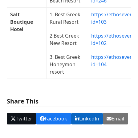
Beach Resort
id=246
Salt
1. Best Greek
https://ethosevents
Boutique
Rural Resort
id=103
Hotel
2.Best Greek
https://ethosevents
New Resort
id=102
3. Best Greek
https://ethosevents
Honeymon
id=104
resort
Share This
Twitter
Facebook
LinkedIn
Email