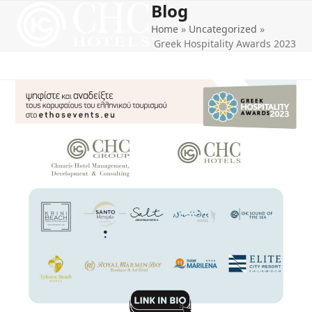
Blog
Open
Close
Skip
to
Home
»
Uncategorized
»
mobile
mobile
content
Greek Hospitality Awards 2023
menu
menu