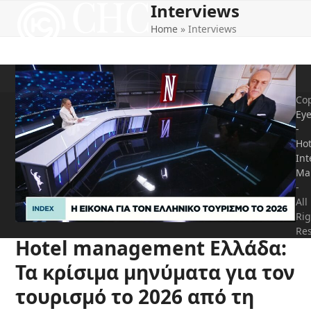
Interviews
Open
Close
Skip
to
Home
»
Interviews
mobile
mobile
content
menu
menu
Cop
Ey
-
Hot
Int
Ma
-
All
Rig
Re
Hotel management Ελλάδα:
Τα κρίσιμα μηνύματα για τον
τουρισμό το 2026 από τη