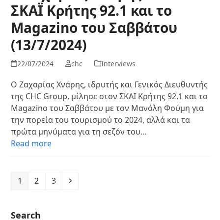
ΣΚΑΪ Κρήτης 92.1 και το
Magazino του Σαββάτου
(13/7/2024)
22/07/2024
chc
Interviews
Ο Ζαχαρίας Χνάρης, ιδρυτής και Γενικός Διευθυντής
της CHC Group, μίλησε στον ΣΚΑΙ Κρήτης 92.1 και το
Magazino του Σαββάτου με τον Μανόλη Φούμη για
την πορεία του τουρισμού το 2024, αλλά και τα
πρώτα μηνύματα για τη σεζόν του…
Read more
Page
Page
Page
Next
1
2
3
Search