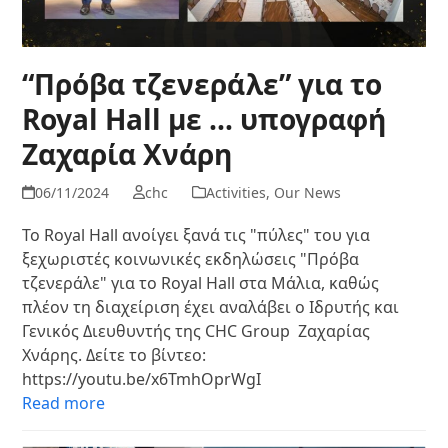
“Πρόβα τζενεράλε” για το
Royal Hall με … υπογραφή
Ζαχαρία Χνάρη
06/11/2024
chc
Activities
,
Our News
Το Royal Hall ανοίγει ξανά τις "πύλες" του για
ξεχωριστές κοινωνικές εκδηλώσεις "Πρόβα
τζενεράλε" για το Royal Hall στα Μάλια, καθώς
πλέον τη διαχείριση έχει αναλάβει ο Ιδρυτής και
Γενικός Διευθυντής της CHC Group Ζαχαρίας
Χνάρης. Δείτε το βίντεο:
https://youtu.be/x6TmhOprWgI
Read more