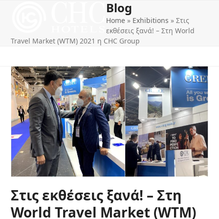
Blog
Open
Close
Skip
to
Home
»
Exhibitions
»
Στις
mobile
mobile
content
εκθέσεις ξανά! – Στη World
menu
menu
Travel Market (WTM) 2021 η CHC Group
Στις εκθέσεις ξανά! – Στη
World Travel Market (WTM)