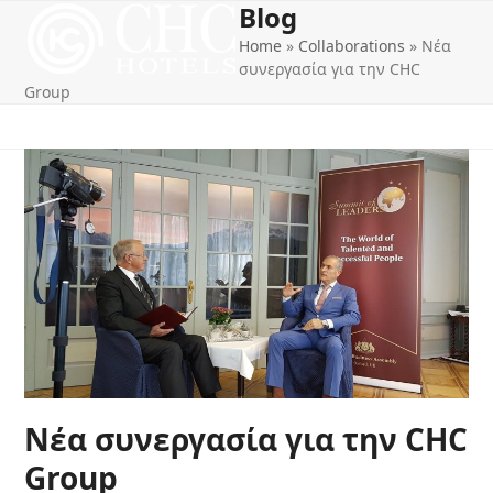
Blog
Open
Close
Skip
to
Home
»
Collaborations
»
Νέα
mobile
mobile
content
συνεργασία για την CHC
menu
menu
Group
Νέα συνεργασία για την CHC
Group