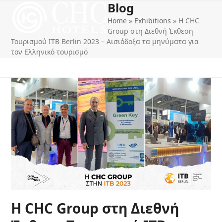
Blog
Open
Close
Skip
to
Home
»
Exhibitions
»
Η CHC
mobile
mobile
content
Group στη Διεθνή Έκθεση
menu
menu
Τουρισμού ITB Berlin 2023 – Αισιόδοξα τα μηνύματα για
τον Ελληνικό τουρισμό
Η CHC Group στη Διεθνή