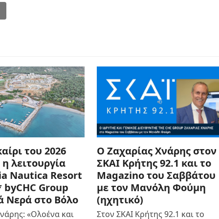
l
Ο Ζαχαρίας Χνάρης στον
αίρι του 2026
ΣΚΑΙ Κρήτης 92.1 και το
 η λειτουργία
Magazino του Σαββάτου
ia Nautica Resort
με τον Μανόλη Φούμη
5* byCHC Group
(ηχητικό)
ά Νερά στο Βόλο
Στον ΣΚΑΙ Κρήτης 92.1 και το
νάρης: «Ολοένα και