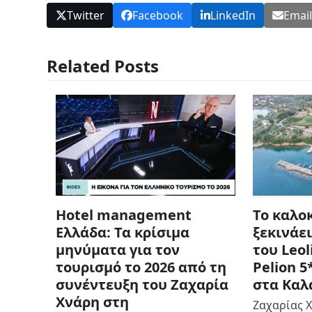
Twitter
Facebook
LinkedIn
Emai
Related Posts
Hotel management
Το καλοκ
Ελλάδα: Τα κρίσιμα
ξεκινάει
μηνύματα για τον
του Leol
τουρισμό το 2026 από τη
Pelion 
συνέντευξη του Ζαχαρία
στα Καλ
Χνάρη στη
Ζαχαρίας Χ