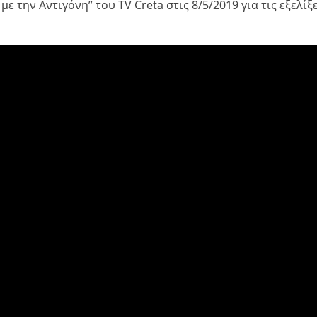
ε την Αντιγόνη” του TV Creta στις 8/5/2019 για τις εξελίξ